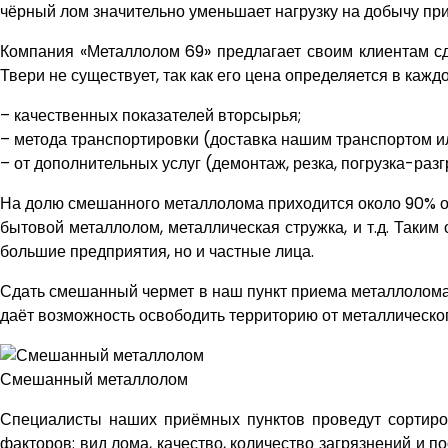
чёрный лом значительно уменьшает нагрузку на добычу пр
Компания «Металлолом 69» предлагает своим клиентам с
Твери не существует, так как его цена определяется в каж
– качественных показателей вторсырья;
– метода транспортировки (доставка нашим транспортом и
– от дополнительных услуг (демонтаж, резка, погрузка-разгру
На долю смешанного металлолома приходится около 90% от
бытовой металлолом, металлическая стружка, и т.д. Таким
большие предприятия, но и частные лица.
Сдать смешанный чермет в наш пункт приема металлолома 
даёт возможность освободить территорию от металлическо
Смешанный металлолом
Специалисты наших приёмных пунктов проведут сортировк
факторов: вид лома, качество, количество загрязнений и 