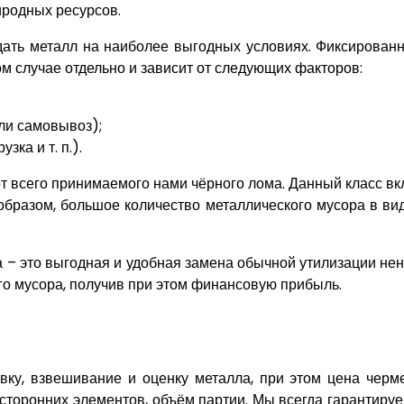
иродных ресурсов.
дать металл на наиболее выгодных условиях. Фиксирова
дом случае отдельно и зависит от следующих факторов:
ли самовывоз);
зка и т. п.).
 всего принимаемого нами чёрного лома. Данный класс вкл
 образом, большое количество металлического мусора в вид
– это выгодная и удобная замена обычной утилизации нен
го мусора, получив при этом финансовую прибыль.
у, взвешивание и оценку металла, при этом цена чермет
посторонних элементов, объём партии. Мы всегда гарантиру