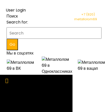
User Login
+7 (920)
156-11-11
Поиск
metallolom69
@ya.ru
Search for:
Мы в соцсетях
Skip to content
Главная
Металлолом
Цветной металлолом
Редкие металлы