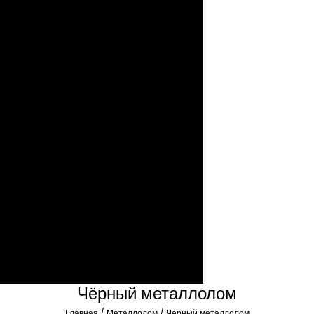
Чёрный металлолом
Радиоэлектронный
лом
Услуги
Демонтаж
Вывоз
металлолома
Металлопрокат
О нас
Новости
Статьи
Отзывы
Вакансии
Обратная связь
Написать нам
Заказать звонок
Контакты
Чёрный металлолом
Главная
/
Металлолом
/
Чёрный металлолом