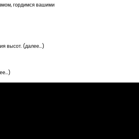
измом, гордимся вашими
ия высот. (далее…)
лее…)