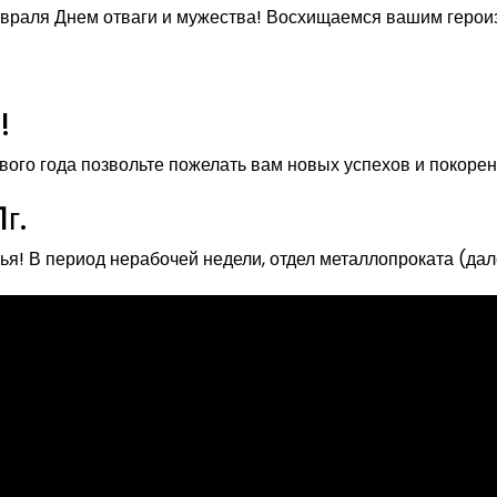
евраля Днем отваги и мужества! Восхищаемся вашим геро
!
ого года позвольте пожелать вам новых успехов и покорен
г.
узья! В период нерабочей недели, отдел металлопроката (да